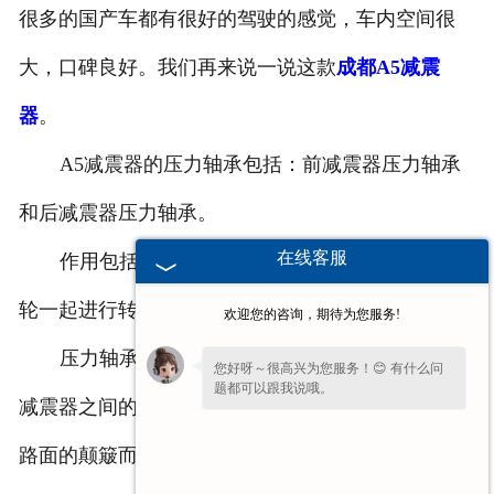
很多的国产车都有很好的驾驶的感觉，车内空间很
成都众泰减震器
大，口碑良好。我们再来说一说这款
成都A5减震
成都丰田减震器
器
。
成都重型车减震器
A5减震器的压力轴承包括：前减震器压力轴承
和后减震器压力轴承。
成都五十铃系列
在线客服
作用包括：保持车辆转向时减震器能够随着车
轮一起进行转动，并且保持一定的转向灵活性。
欢迎您的咨询，期待为您服务!
压力轴承的外圈是橡胶制品，能够保持车身和
您好呀～很高兴为您服务！😊 有什么问
题都可以跟我说哦。
减震器之间的软性连接，并且防止汽车在行驶时因为
路面的颠簸而将振动通过减震器传到汽车的本身。