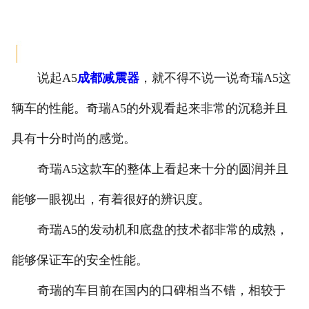
成都本田减震器
成都中华减震器
说起A5
成都减震器
，就不得不说一说奇瑞A5这
成都奇瑞减震器
辆车的性能。奇瑞A5的外观看起来非常的沉稳并且
成都比亚迪减震器
具有十分时尚的感觉。
成都三菱减震器
奇瑞
A5这款车的整体上看起来十分的圆润并且
能够一眼视出，有着很好的辨识度。
成都江淮减震器
奇瑞
A5的发动机和底盘的技术都非常的成熟，
成都传祺减震器
能够保证车的安全性能。
成都吉利减震器
奇瑞的车目前在国内的口碑相当不错，相较于
成都通用减震器