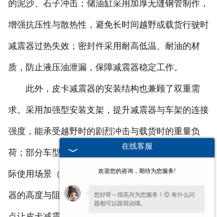
的泥沙、石子冲击；储油缸采用加厚无缝钢管制作，
增强抗压性与散热性，避免长时间越野或载货行驶时
减震器过热失效；密封件采用耐高低温、耐油的材
质，防止液压油泄漏，保障减震器稳定工作。
此外，皮卡减震器的安装结构也兼顾了双重需
求。采用加强型安装支架，提升减震器与车架的连接
强度，能承受越野时的剧烈冲击与载货时的重量负
在线客服
荷；部分车型采用可调式减震器设计，用户可根据实
欢迎您的咨询，期待为您服务!
际使用场景（越野、载货、城市行驶）手动调节减震
器的高度与阻尼力，进一步提升适配性。这些设计特
您好呀～很高兴为您服务！😊 有什么问
题都可以跟我说哦。
点让皮卡减震器能兼顾越野与载货双重需求。